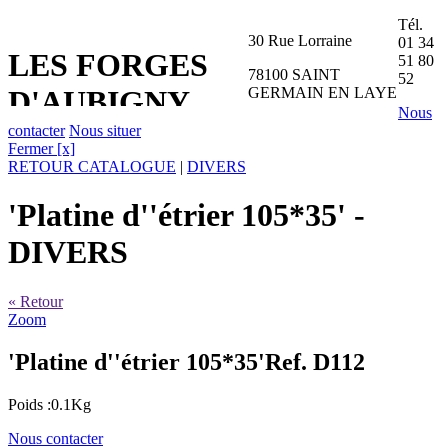
Tél.
30 Rue Lorraine
01 34
LES FORGES
51 80
78100 SAINT
52
GERMAIN EN LAYE
D'AUBIGNY
Nous
contacter
Nous situer
Fermer [x]
RETOUR CATALOGUE
|
DIVERS
'Platine d''étrier 105*35'
-
DIVERS
« Retour
Zoom
'Platine d''étrier 105*35'
Ref. D112
Poids :0.1Kg
Nous contacter