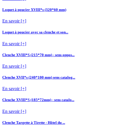
Loquet à poucier XVIII*s (320*60 mm)
En savoir [+]
Loquet à poucier avec sa clenche et son...
En savoir [+]
Clenche XVIII*S (215*70 mm) - sens oppos...
En savoir [+]
Clenche XVII*s (240*100 mm) sens catalog...
En savoir [+]
Clenche XVIII*S (185*72mm) - sens catalo...
En savoir [+]
Clenche Targette à Tirette - Hôtel du ...