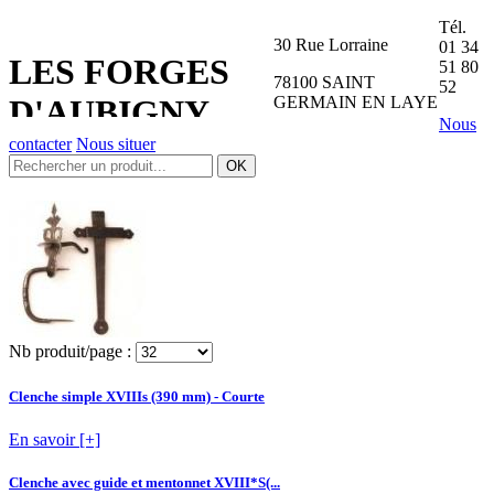
Tél.
30 Rue Lorraine
01 34
LES FORGES
51 80
78100 SAINT
52
GERMAIN EN LAYE
D'AUBIGNY
Nous
contacter
Nous situer
Nb produit/page :
Clenche simple XVIIIs (390 mm) - Courte
En savoir [+]
Clenche avec guide et mentonnet XVIII*S(...