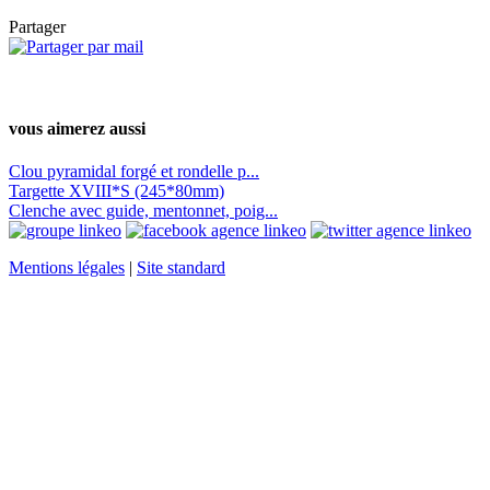
Partager
vous aimerez aussi
Clou pyramidal forgé et rondelle p...
Targette XVIII*S (245*80mm)
Clenche avec guide, mentonnet, poig...
Mentions légales
|
Site standard