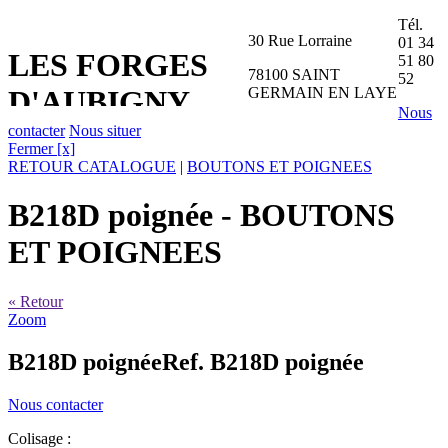
Tél.
30 Rue Lorraine
01 34
LES FORGES
51 80
78100 SAINT
52
GERMAIN EN LAYE
D'AUBIGNY
Nous
contacter
Nous situer
Fermer [x]
RETOUR CATALOGUE
|
BOUTONS ET POIGNEES
B218D poignée
- BOUTONS
ET POIGNEES
« Retour
Zoom
B218D poignée
Ref. B218D poignée
Nous contacter
Colisage :