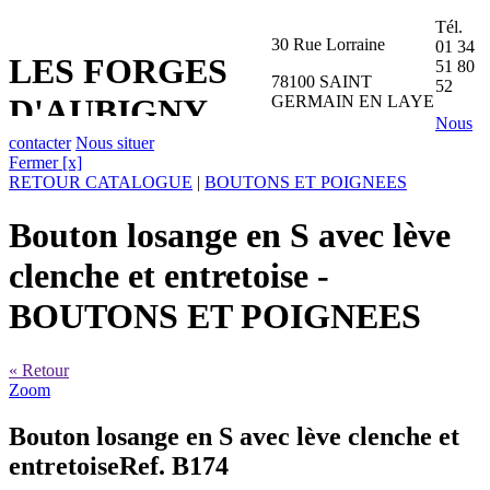
Tél.
30 Rue Lorraine
01 34
LES FORGES
51 80
78100 SAINT
52
GERMAIN EN LAYE
D'AUBIGNY
Nous
contacter
Nous situer
Fermer [x]
RETOUR CATALOGUE
|
BOUTONS ET POIGNEES
Bouton losange en S avec lève
clenche et entretoise
-
BOUTONS ET POIGNEES
« Retour
Zoom
Bouton losange en S avec lève clenche et
entretoise
Ref. B174