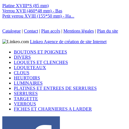
Platine XVIII*S (85 mm)
Verrou XVII (460*48 mm) - Bas
Petit verrou XVIII (155*50 mm) - Ha...
Catalogue
|
Contact
|
Plan accès
|
Mentions légales
|
Plan du site
Linkeo Agence de création de site Internet
BOUTONS ET POIGNEES
DIVERS
LOQUETS ET CLENCHES
LOQUETEAUX
CLOUS
HEURTOIRS
LUMINAIRES
PLATINES ET ENTREES DE SERRURES
SERRURES
TARGETTE
VERROUS
FICHES ET CHARNIERES A LARDER