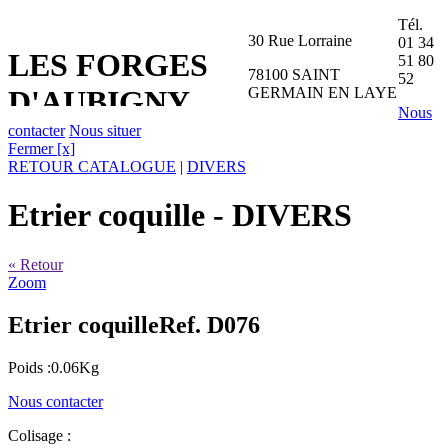
Tél.
30 Rue Lorraine
01 34
LES FORGES
51 80
78100 SAINT
52
GERMAIN EN LAYE
D'AUBIGNY
Nous
contacter
Nous situer
Fermer [x]
RETOUR CATALOGUE
|
DIVERS
Etrier coquille
- DIVERS
« Retour
Zoom
Etrier coquille
Ref. D076
Poids :0.06Kg
Nous contacter
Colisage :