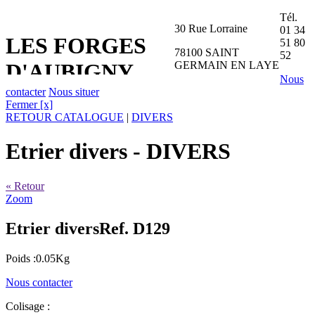
Tél.
30 Rue Lorraine
01 34
LES FORGES
51 80
78100 SAINT
52
GERMAIN EN LAYE
D'AUBIGNY
Nous
contacter
Nous situer
Fermer [x]
RETOUR CATALOGUE
|
DIVERS
Etrier divers
- DIVERS
« Retour
Zoom
Etrier divers
Ref. D129
Poids :0.05Kg
Nous contacter
Colisage :