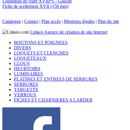
Loqueteau de volet XVIII*s - Gauche
Fiche de scellement XVII (150 mm)
Catalogue
|
Contact
|
Plan accès
|
Mentions légales
|
Plan du site
Linkeo Agence de création de site Internet
BOUTONS ET POIGNEES
DIVERS
LOQUETS ET CLENCHES
LOQUETEAUX
CLOUS
HEURTOIRS
LUMINAIRES
PLATINES ET ENTREES DE SERRURES
SERRURES
TARGETTE
VERROUS
FICHES ET CHARNIERES A LARDER