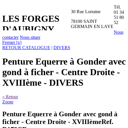
Tél.
30 Rue Lorraine
01 34
LES FORGES
51 80
78100 SAINT
52
GERMAIN EN LAYE
D'AUBIGNY
Nous
contacter
Nous situer
Fermer [x]
RETOUR CATALOGUE
|
DIVERS
Penture Equerre à Gonder avec
gond à ficher - Centre Droite -
XVIIIème
- DIVERS
« Retour
Zoom
Penture Equerre à Gonder avec gond à
ficher - Centre Droite - XVIIIème
Ref.