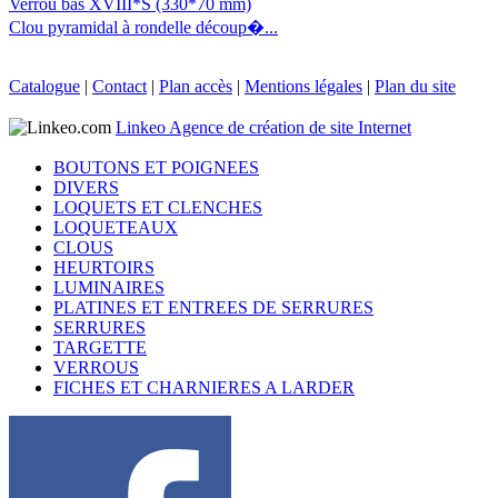
Verrou bas XVIII*S (330*70 mm)
Clou pyramidal à rondelle découp�...
Catalogue
|
Contact
|
Plan accès
|
Mentions légales
|
Plan du site
Linkeo Agence de création de site Internet
BOUTONS ET POIGNEES
DIVERS
LOQUETS ET CLENCHES
LOQUETEAUX
CLOUS
HEURTOIRS
LUMINAIRES
PLATINES ET ENTREES DE SERRURES
SERRURES
TARGETTE
VERROUS
FICHES ET CHARNIERES A LARDER