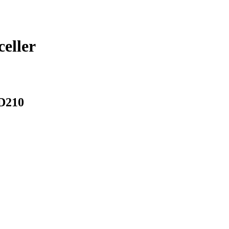
celler
 D210