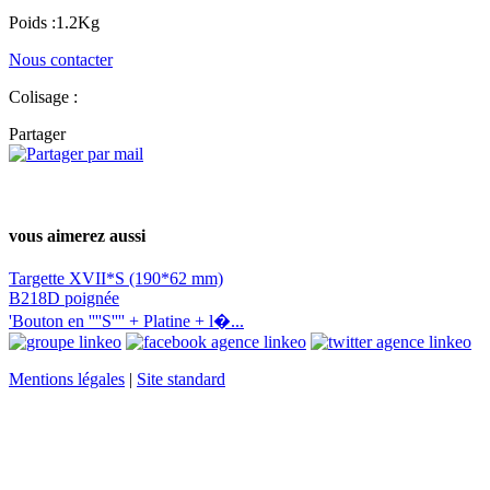
Poids :1.2Kg
Nous contacter
Colisage :
Partager
vous aimerez aussi
Targette XVII*S (190*62 mm)
B218D poignée
'Bouton en ''''S'''' + Platine + l�...
Mentions légales
|
Site standard