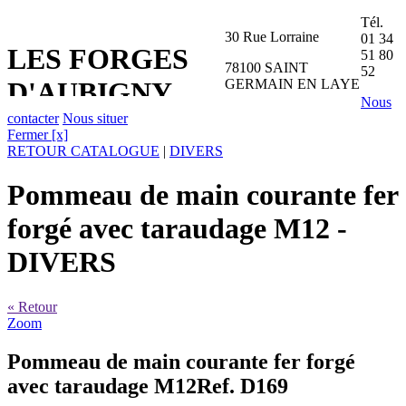
Tél.
30 Rue Lorraine
01 34
LES FORGES
51 80
78100 SAINT
52
GERMAIN EN LAYE
D'AUBIGNY
Nous
contacter
Nous situer
Fermer [x]
RETOUR CATALOGUE
|
DIVERS
Pommeau de main courante fer
forgé avec taraudage M12
-
DIVERS
« Retour
Zoom
Pommeau de main courante fer forgé
avec taraudage M12
Ref. D169