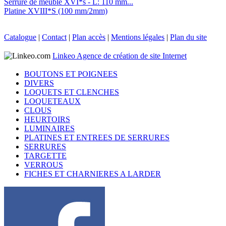
Serrure de meuble XVI*s - L: 110 mm...
Platine XVIII*S (100 mm/2mm)
Catalogue
|
Contact
|
Plan accès
|
Mentions légales
|
Plan du site
Linkeo Agence de création de site Internet
BOUTONS ET POIGNEES
DIVERS
LOQUETS ET CLENCHES
LOQUETEAUX
CLOUS
HEURTOIRS
LUMINAIRES
PLATINES ET ENTREES DE SERRURES
SERRURES
TARGETTE
VERROUS
FICHES ET CHARNIERES A LARDER