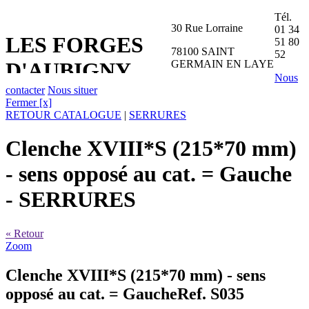
Tél.
30 Rue Lorraine
01 34
LES FORGES
51 80
78100 SAINT
52
GERMAIN EN LAYE
D'AUBIGNY
Nous
contacter
Nous situer
Fermer [x]
RETOUR CATALOGUE
|
SERRURES
Clenche XVIII*S (215*70 mm)
- sens opposé au cat. = Gauche
- SERRURES
« Retour
Zoom
Clenche XVIII*S (215*70 mm) - sens
opposé au cat. = Gauche
Ref. S035