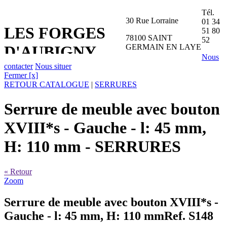
Tél.
30 Rue Lorraine
01 34
LES FORGES
51 80
78100 SAINT
52
GERMAIN EN LAYE
D'AUBIGNY
Nous
contacter
Nous situer
Fermer [x]
RETOUR CATALOGUE
|
SERRURES
Serrure de meuble avec bouton
XVIII*s - Gauche - l: 45 mm,
H: 110 mm
- SERRURES
« Retour
Zoom
Serrure de meuble avec bouton XVIII*s -
Gauche - l: 45 mm, H: 110 mm
Ref. S148