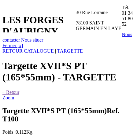
Tél.
30 Rue Lorraine
01 34
LES FORGES
51 80
78100 SAINT
52
GERMAIN EN LAYE
D'AUBIGNY
Nous
contacter
Nous situer
Fermer [x]
RETOUR CATALOGUE
|
TARGETTE
Targette XVII*S PT
(165*55mm)
- TARGETTE
« Retour
Zoom
Targette XVII*S PT (165*55mm)
Ref.
T100
Poids :0.112Kg